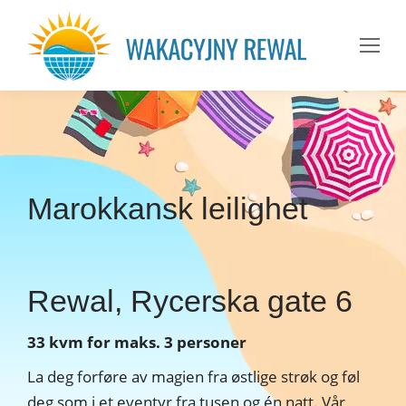
Marokkansk leilighet
Rewal, Rycerska gate 6
33 kvm for maks. 3 personer
La deg forføre av magien fra østlige strøk og føl
deg som i et eventyr fra tusen og én natt. Vår