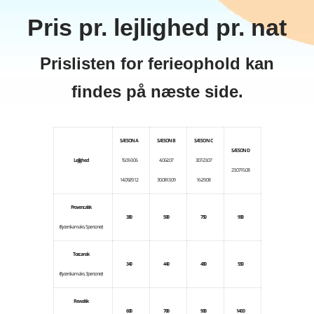
Pris pr. lejlighed pr. nat
Prislisten for ferieophold kan
findes på næste side.
SÆSON A
SÆSON B
SÆSON C
SÆSON D
Lejlighed
15.09-3.06
4.06-2.07
3.07-23.07
23.07-15.08
14.09-29.12
30.08-13.09
16-29.08
Provencalsk
380
500
750
900
(Rycerska maks. 5 personer)
Toscansk
340
440
480
550
(Rycerska maks. 3 personer)
Rewalsk
600
700
900
1400