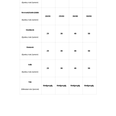
(Rycerska, maks. 9 personer)
Pommersk, Maritim, Baltisk
220/250
270/300
350/380
500/550
(Rycerska, maks. 3 personer)
Marokkansk
270
350
450
550
(Rycerska, maks. 3 personer)
Mexicansk
270
350
450
550
(Rycerska, maks. 3 personer)
Indisk
270
350
450
550
(Rycerska, maks. 3 personer)
Ferie
ikke tilgængelig
ikke tilgængelig
ikke tilgængelig
ikke tilgængelig
(Mickiewicza maks. 3 personer)