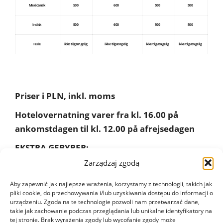
Mexicansk
500
600
500
500
Indisk
500
600
500
500
Ferie
ikke tilgængelig
ikke tilgængelig
ikke tilgængelig
ikke tilgængelig
Priser i PLN, inkl. moms
Hotelovernatning varer fra kl. 16.00 på
ankomstdagen til kl. 12.00 på afrejsedagen
EKSTRA GEBYRER:
Zarządzaj zgodą
Lokal skat – 3 zł/nat/person
Aby zapewnić jak najlepsze wrażenia, korzystamy z technologii, takich jak
pliki cookie, do przechowywania i/lub uzyskiwania dostępu do informacji o
urządzeniu. Zgoda na te technologie pozwoli nam przetwarzać dane,
takie jak zachowanie podczas przeglądania lub unikalne identyfikatory na
tej stronie. Brak wyrażenia zgody lub wycofanie zgody może